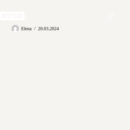
Zum
Inhalt
springen
Educators BW
Elena
20.03.2024