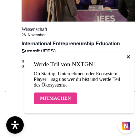
Wissenschaft
26. November
International Entrepreneurship Education
Summit (IEES)
Hochschule der Medien Stuttgart, Nobelstraße 10a, 70569
Werde Teil von NXTGN!
Stuttgart
Ob Startup, Unternehmen oder Ecosystem
Player – sag uns wer du bist und werde Teil
des Ökosystems.
Kalender abonnieren
MITMACHEN