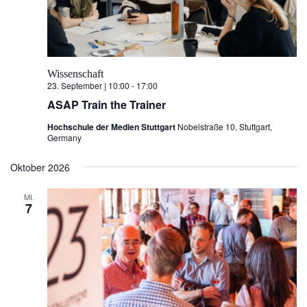
e
a
n
n
v
g
.
i
A
g
n
a
s
Wissenschaft
t
i
23. September | 10:00
-
17:00
i
c
o
h
ASAP Train the Trainer
n
t
e
Hochschule der Medien Stuttgart
Nobelstraße 10, Stuttgart,
n
Germany
-
N
Oktober 2026
a
v
MI.
i
7
g
a
t
i
o
n