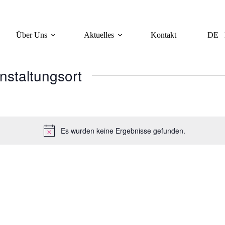
 ODER ONLINE
Über Uns
Aktuelles
Kontakt
DE
nstaltungsort
Es wurden keine Ergebnisse gefunden.
H
i
n
w
e
i
s