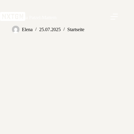
Zum
Inhalt
springen
Prof. Dr. Katja Patzel-Mattern
Elena
25.07.2025
Startseite