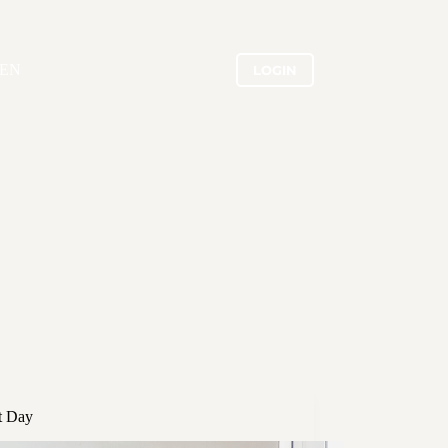
EN
LOGIN
t Day