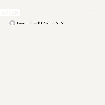
Zum
Inhalt
springen
abblino
brunem
20.03.2025
ASAP