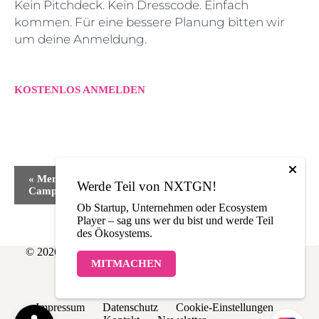
Kein Pitchdeck. Kein Dresscode. Einfach
kommen. Für eine bessere Planung bitten wir
um deine Anmeldung.
KOSTENLOS ANMELDEN
V
«
Member Roundtable
ASAP Finale #16
»
e
Werde Teil von NXTGN!
Campus Founders
r
Ob Startup, Unternehmen oder Ecosystem
a
Player – sag uns wer du bist und werde Teil
n
des Ökosystems.
s
t
© 2026 NXTGN | Made with love in THE LÄND
a
MITMACHEN
l
t
u
Impressum
Datenschutz
Cookie-Einstellungen
n