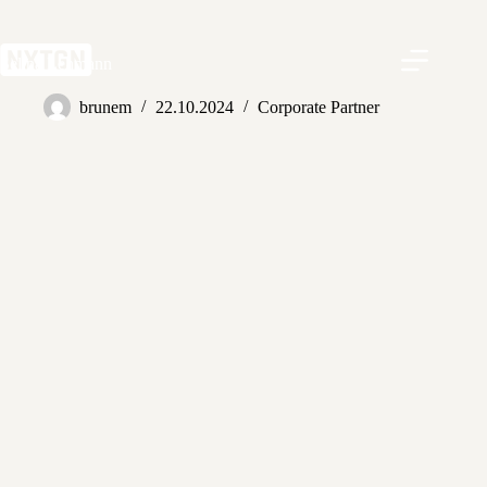
Zum
Inhalt
springen
Selina Lehmann
brunem
22.10.2024
Corporate Partner