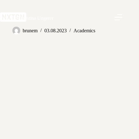
Zum
Inhalt
springen
Prof. Dr. Christina Ungerer
brunem
03.08.2023
Academics