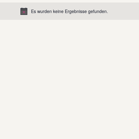
Es wurden keine Ergebnisse gefunden.
H
i
n
w
e
i
s