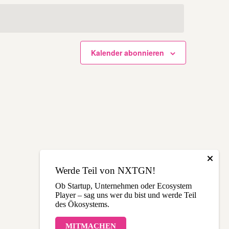
c
n
t
h
s
e
t
t
e
a
n
l
Kalender abonnieren
-
t
N
u
a
n
v
g
i
A
g
n
a
s
t
i
i
c
o
h
n
t
e
n
Werde Teil von NXTGN!
-
N
Ob Startup, Unternehmen oder Ecosystem
a
Player – sag uns wer du bist und werde Teil
v
des Ökosystems.
i
g
MITMACHEN