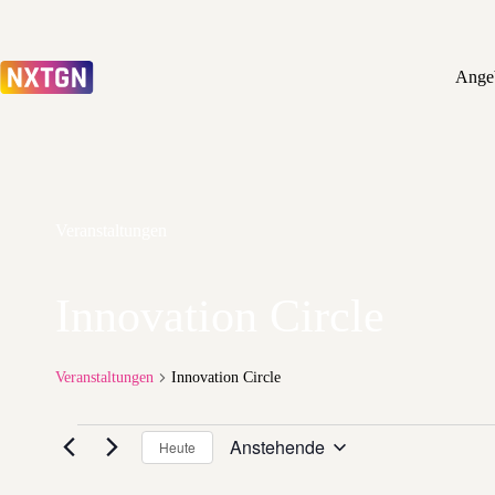
Zum
Inhalt
springen
Ange
Veranstaltungen
Innovation Circle
Veranstaltungen
Innovation Circle
Veranstaltungen
Anstehende
Heute
D
a